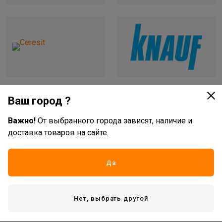
Новости и статьи
Ваш город ?
Важно!
От выбранного города зависят, наличие и
доставка товаров на сайте.
Да
ТОП-5 ошибок при выборе
Штукатурка или шпаклёвка:
Нет, выбрать другой
электроинструмента
в чём разница и что для
чего?